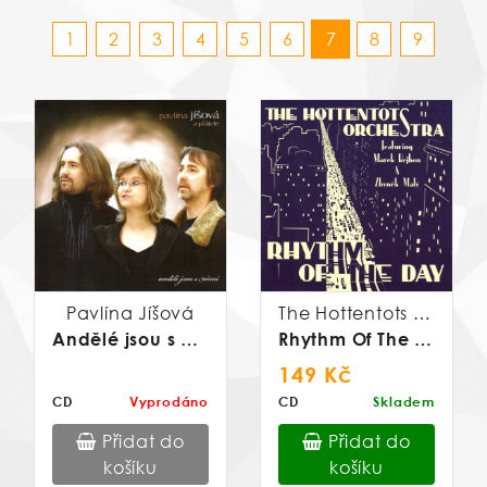
1
2
3
4
5
6
7
8
9
Pavlína Jíšová
The Hottentots Orchestra
Andělé jsou s námi
Rhythm Of The Day
149 Kč
CD
Vyprodáno
CD
Skladem
Přidat do
Přidat do
košíku
košíku