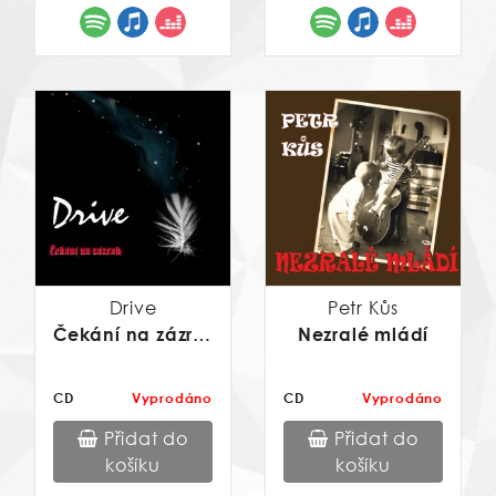
Drive
Petr Kůs
Čekání na zázrak
Nezralé mládí
CD
Vyprodáno
CD
Vyprodáno
Přidat do
Přidat do
košíku
košíku