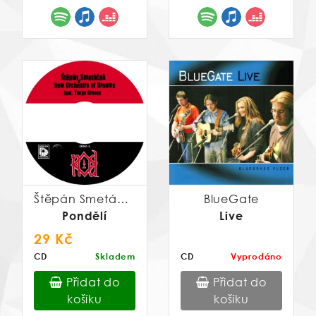
Štěpán Smetáček
BlueGate
Pondělí
Live
29 Kč
CD
Skladem
CD
Vyprodáno
Přidat do
Přidat do
košíku
košíku