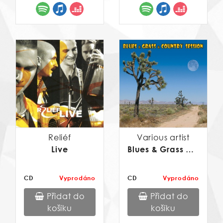
Reliéf
Various artist
Live
Blues & Grass & Country Session
CD
Vyprodáno
CD
Vyprodáno
Přidat do
Přidat do
košíku
košíku