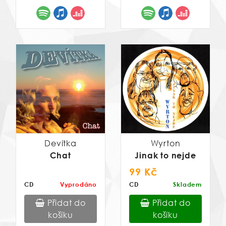
Devítka
Wyrton
Chat
Jinak to nejde
99 Kč
CD
Vyprodáno
CD
Skladem
Přidat do
Přidat do
košíku
košíku