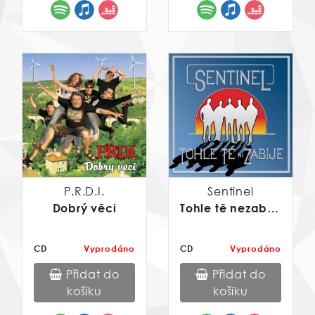
P.R.D.I.
Sentinel
Dobrý věci
Tohle tě nezabije
CD
Vyprodáno
CD
Vyprodáno
Přidat do
Přidat do
košíku
košíku