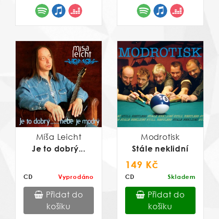
Míša Leicht
Modrotisk
Je to dobrý...
Stále neklidní
149 Kč
CD
Vyprodáno
CD
Skladem
Přidat do
Přidat do
košíku
košíku