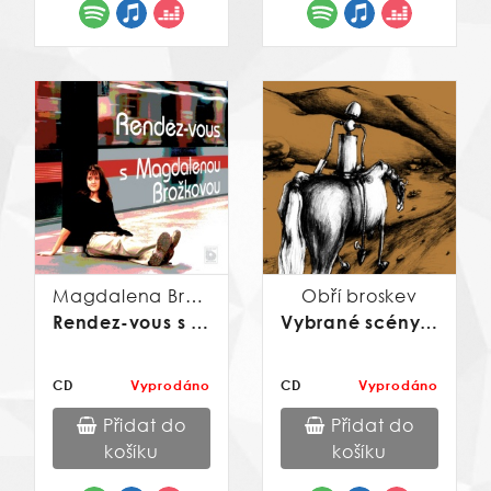
Magdalena Brožková
Obří broskev
Rendez-vous s Magdalenou Brožkovou
Vybrané scény z dětského snu
CD
Vyprodáno
CD
Vyprodáno
Přidat do
Přidat do
košíku
košíku