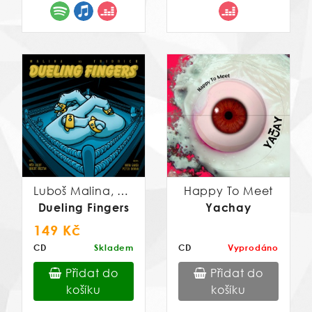
Luboš Malina, Martin Fridrich
Happy To Meet
Dueling Fingers
Yachay
149 Kč
CD
Skladem
CD
Vyprodáno
Přidat do
Přidat do
košíku
košíku