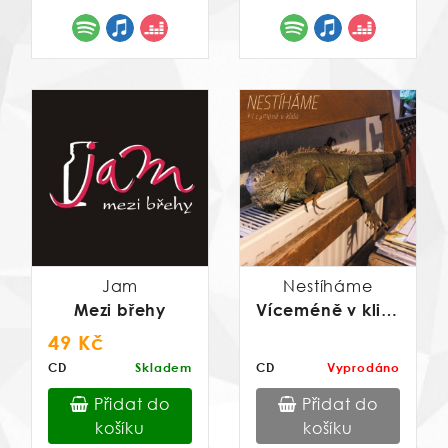
Jam
Nestíháme
Mezi břehy
Víceméně v klidu
49 Kč
CD
Skladem
CD
Vyprodáno
Přidat do
Přidat do
košíku
košíku